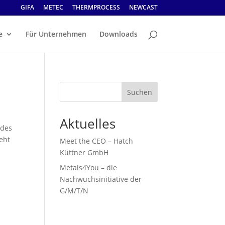
GIFA
METEC
THERMPROCESS
NEWCAST
e
Für Unternehmen
Downloads
Suchen
Aktuelles
 des
eht
Meet the CEO – Hatch
Küttner GmbH
Metals4You – die
Nachwuchsinitiative der
G/M/T/N