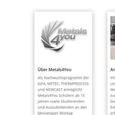
Über Metals4You
An
Als Nachwuchsprogramm der
In
GIFA, METEC, THERMPROCESS
un
und NEWCAST ermöglicht
Me
Metals4You Schülern ab 15
zu
Jahren sowie Studierenden
Da
und Auszubildenden an den
Ex
Messetagen Montag
er