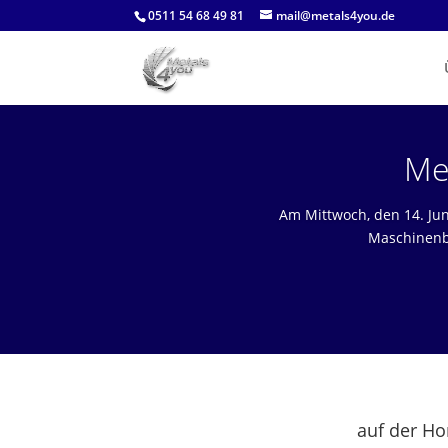
0511 54 68 49 81
mail@metals4you.de
Me
Am Mittwoch, den 14. Jun
Maschinenba
auf der H