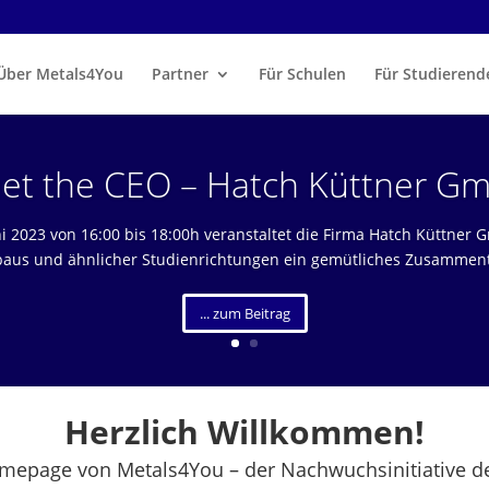
Über Metals4You
Partner
Für Schulen
Für Studierend
et the CEO – Hatch Küttner G
i 2023 von 16:00 bis 18:00h veranstaltet die Firma Hatch Küttner
us und ähnlicher Studienrichtungen ein gemütliches Zusammentr
... zum Beitrag
Herzlich Willkommen!
omepage von Metals4You – der Nachwuchsinitiative d