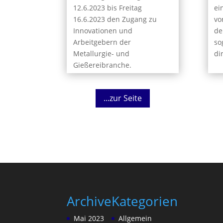
12.6.2023 bis Freitag
ei
16.6.2023 den Zugang zu
vo
Innovationen und
de
Arbeitgebern der
so
Metallurgie- und
di
Gießereibranche.
...zur Seite
Archive
Kategorien
Mai 2023
Allgemein