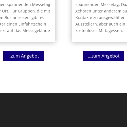
nen spannenden Messetag
spannenden Messetag. Da
r Ort. Für Gruppen, die mit
gehören unter anderem a
m Bus anreisen, gibt es
Kontakte zu ausgewählten
gar einen Einfahrtschein
Ausstellern, aber auch ein
rekt auf das Messegelände
kostenloses Mittagessen.
...zum Angebot
...zum Angebot